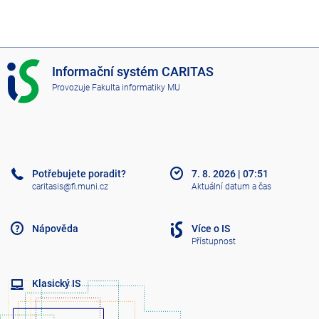
I
Informační systém CARITAS
S
Provozuje
Fakulta informatiky MU
C
A
R
I
T
A
Potřebujete poradit?
7. 8. 2026
|
07:51
S
caritasis@fi.muni.cz
Aktuální datum a čas
Nápověda
Více o IS
Přístupnost
Klasický IS