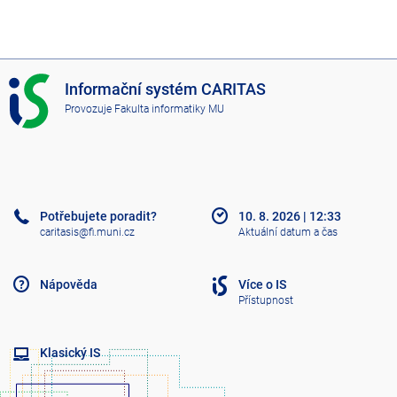
I
Informační systém CARITAS
S
Provozuje
Fakulta informatiky MU
C
A
R
I
T
A
Potřebujete poradit?
10. 8. 2026
|
12:33
S
caritasis@fi.muni.cz
Aktuální datum a čas
Nápověda
Více o IS
Přístupnost
Klasický IS