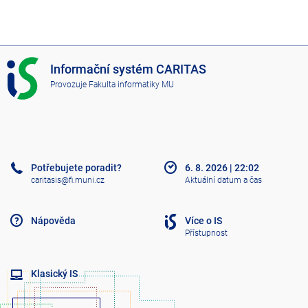
I
Informační systém CARITAS
S
Provozuje
Fakulta informatiky MU
C
A
R
I
T
A
Potřebujete poradit?
6. 8. 2026
|
22:02
S
caritasis@fi.muni.cz
Aktuální datum a čas
Nápověda
Více o IS
Přístupnost
Klasický IS