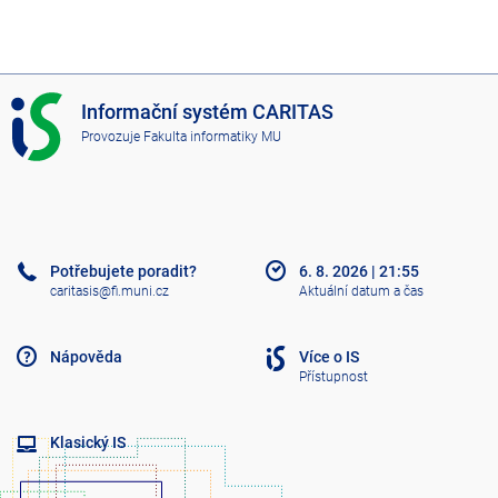
I
Informační systém CARITAS
S
Provozuje
Fakulta informatiky MU
C
A
R
I
T
A
Potřebujete poradit?
6. 8. 2026
|
21:55
S
caritasis@fi.muni.cz
Aktuální datum a čas
Nápověda
Více o IS
Přístupnost
Klasický IS