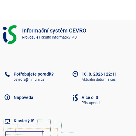
I
Informační systém CEVRO
S
Provozuje
Fakulta informatiky MU
C
E
V
R
O
Potřebujete poradit?
10. 8. 2026
|
22:11
cevrois@fi.muni.cz
Aktuální datum a čas
Nápověda
Více o IS
Přístupnost
Klasický IS