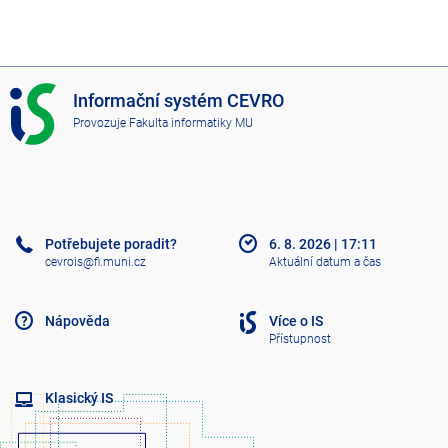
I
Informační systém CEVRO
S
Provozuje
Fakulta informatiky MU
C
E
V
R
O
Potřebujete poradit?
6. 8. 2026
|
17:11
cevrois@fi.muni.cz
Aktuální datum a čas
Nápověda
Více o IS
Přístupnost
Klasický IS