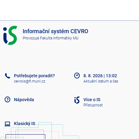
I
Informační systém CEVRO
S
Provozuje
Fakulta informatiky MU
C
E
V
R
O
Potřebujete poradit?
8. 8. 2026
|
13:02
cevrois@fi.muni.cz
Aktuální datum a čas
Nápověda
Více o IS
Přístupnost
Klasický IS