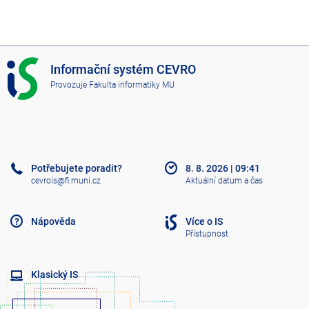
I
Informační systém CEVRO
S
Provozuje
Fakulta informatiky MU
C
E
V
R
O
Potřebujete poradit?
8. 8. 2026
|
09:41
cevrois@fi.muni.cz
Aktuální datum a čas
Nápověda
Více o IS
Přístupnost
Klasický IS