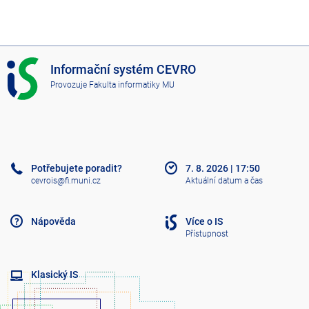
I
Informační systém CEVRO
S
Provozuje
Fakulta informatiky MU
C
E
V
R
O
Potřebujete poradit?
7. 8. 2026
|
17:50
cevrois@fi.muni.cz
Aktuální datum a čas
Nápověda
Více o IS
Přístupnost
Klasický IS