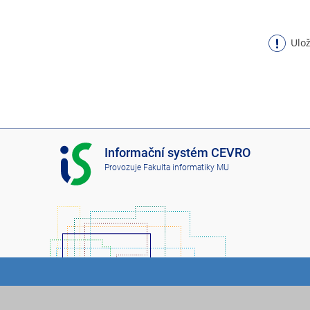
Ulož
I
Informační systém CEVRO
S
Provozuje
Fakulta informatiky MU
C
E
V
R
O