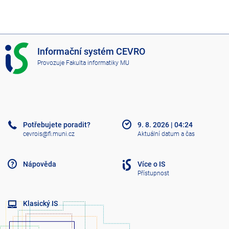
I
Informační systém CEVRO
S
Provozuje
Fakulta informatiky MU
C
E
V
R
O
Potřebujete poradit?
9. 8. 2026
|
04:24
cevrois@fi.muni.cz
Aktuální datum a čas
Nápověda
Více o IS
Přístupnost
Klasický IS