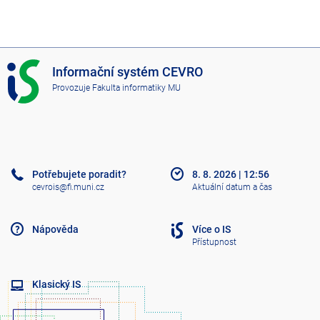
I
Informační systém CEVRO
S
Provozuje
Fakulta informatiky MU
C
E
V
R
O
Potřebujete poradit?
8. 8. 2026
|
12:56
cevrois@fi.muni.cz
Aktuální datum a čas
Nápověda
Více o IS
Přístupnost
Klasický IS