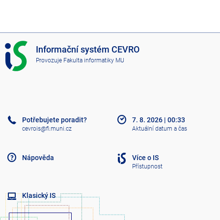
I
Informační systém CEVRO
S
Provozuje
Fakulta informatiky MU
C
E
V
R
O
Potřebujete poradit?
7. 8. 2026
|
00:33
cevrois@fi.muni.cz
Aktuální datum a čas
Nápověda
Více o IS
Přístupnost
Klasický IS