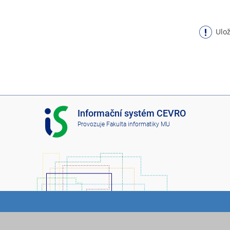
Ulož
I
Informační systém CEVRO
S
Provozuje
Fakulta informatiky MU
C
E
V
R
O