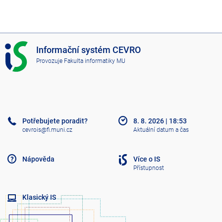
I
Informační systém CEVRO
S
Provozuje
Fakulta informatiky MU
C
E
V
R
O
Potřebujete poradit?
8. 8. 2026
|
18:53
cevrois@fi.muni.cz
Aktuální datum a čas
Nápověda
Více o IS
Přístupnost
Klasický IS