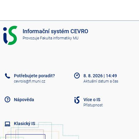
I
Informační systém CEVRO
S
Provozuje
Fakulta informatiky MU
C
E
V
R
O
Potřebujete poradit?
8. 8. 2026
|
14:49
cevrois@fi.muni.cz
Aktuální datum a čas
Nápověda
Více o IS
Přístupnost
Klasický IS