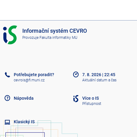
I
Informační systém CEVRO
S
Provozuje
Fakulta informatiky MU
C
E
V
R
O
Potřebujete poradit?
7. 8. 2026
|
22:45
cevrois@fi.muni.cz
Aktuální datum a čas
Nápověda
Více o IS
Přístupnost
Klasický IS