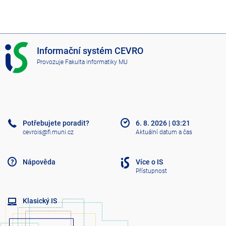
I
Informační systém CEVRO
S
Provozuje
Fakulta informatiky MU
C
E
V
R
O
Potřebujete poradit?
6. 8. 2026
|
03:21
cevrois@fi.muni.cz
Aktuální datum a čas
Nápověda
Více o IS
Přístupnost
Klasický IS