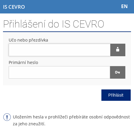
P
P
P
P
EN
IS CEVRO
ř
ř
ř
ř
e
e
e
e
Přihlášení do IS CEVRO
s
s
s
s
k
k
k
k
o
o
o
o
Učo nebo přezdívka
č
č
č
č
i
i
i
i
t
t
t
t
n
n
n
n
Primární heslo
a
a
a
a
h
h
o
p
o
l
b
a
r
a
s
t
n
v
a
i
Přihlásit
í
i
h
č
l
č
k
i
k
u
š
u
Uložením hesla v prohlížeči přebíráte osobní odpovědnost
t
za jeho zneužití.
u