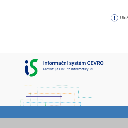
Ulož
I
Informační systém CEVRO
S
Provozuje
Fakulta informatiky MU
C
E
V
R
O