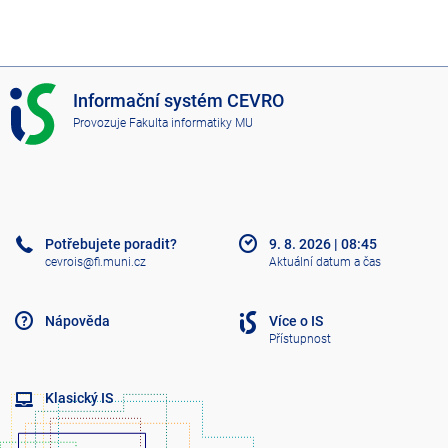
I
Informační systém CEVRO
S
Provozuje
Fakulta informatiky MU
C
E
V
R
O
Potřebujete poradit?
9. 8. 2026
|
08:45
cevrois@fi.muni.cz
Aktuální datum a čas
Nápověda
Více o IS
Přístupnost
Klasický IS