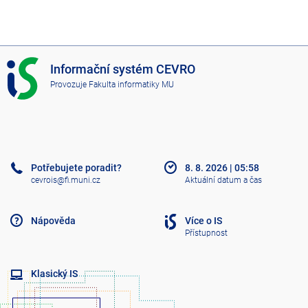
I
Informační systém CEVRO
S
Provozuje
Fakulta informatiky MU
C
E
V
R
O
Potřebujete poradit?
8. 8. 2026
|
05:58
cevrois@fi.muni.cz
Aktuální datum a čas
Nápověda
Více o IS
Přístupnost
Klasický IS