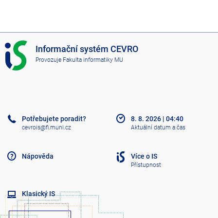
I
Informační systém CEVRO
S
Provozuje
Fakulta informatiky MU
C
E
V
R
O
Potřebujete poradit?
8. 8. 2026
|
04:40
cevrois@fi.muni.cz
Aktuální datum a čas
Nápověda
Více o IS
Přístupnost
Klasický IS