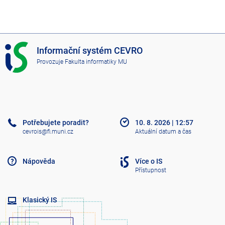
I
Informační systém CEVRO
S
Provozuje
Fakulta informatiky MU
C
E
V
R
O
Potřebujete poradit?
10. 8. 2026
|
12:57
cevrois@fi.muni.cz
Aktuální datum a čas
Nápověda
Více o IS
Přístupnost
Klasický IS