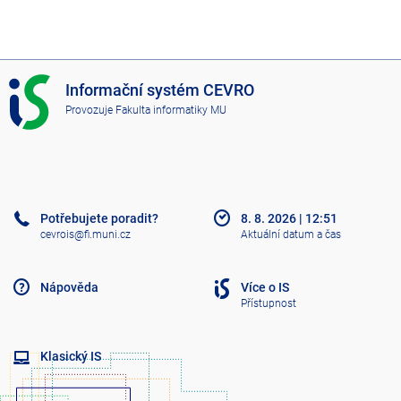
I
Informační systém CEVRO
S
Provozuje
Fakulta informatiky MU
C
E
V
R
O
Potřebujete poradit?
8. 8. 2026
|
12:51
cevrois@fi.muni.cz
Aktuální datum a čas
Nápověda
Více o IS
Přístupnost
Klasický IS