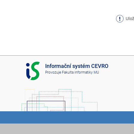
Ulož
I
Informační systém CEVRO
S
Provozuje
Fakulta informatiky MU
C
E
V
R
O