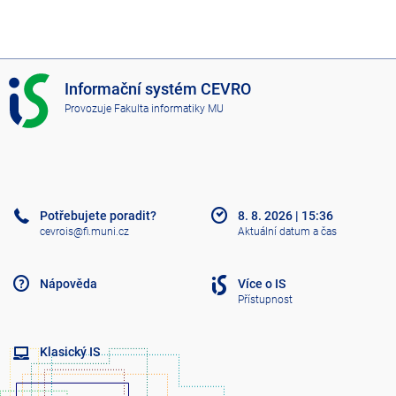
I
Informační systém CEVRO
S
Provozuje
Fakulta informatiky MU
C
E
V
R
O
Potřebujete poradit?
8. 8. 2026
|
15:36
cevrois@fi.muni.cz
Aktuální datum a čas
Nápověda
Více o IS
Přístupnost
Klasický IS