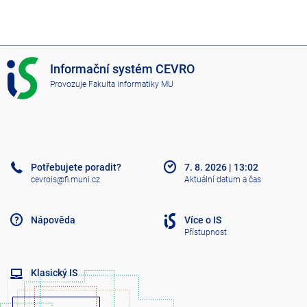
I
Informační systém CEVRO
S
Provozuje
Fakulta informatiky MU
C
E
V
R
O
Potřebujete poradit?
7. 8. 2026
|
13:02
cevrois@fi.muni.cz
Aktuální datum a čas
Nápověda
Více o IS
Přístupnost
Klasický IS