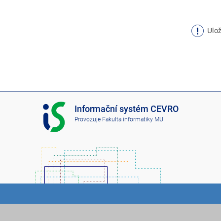
Ulož
I
Informační systém CEVRO
S
Provozuje
Fakulta informatiky MU
C
E
V
R
O