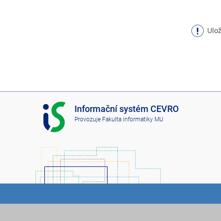
Ulož
I
Informační systém CEVRO
S
Provozuje
Fakulta informatiky MU
C
E
V
R
O