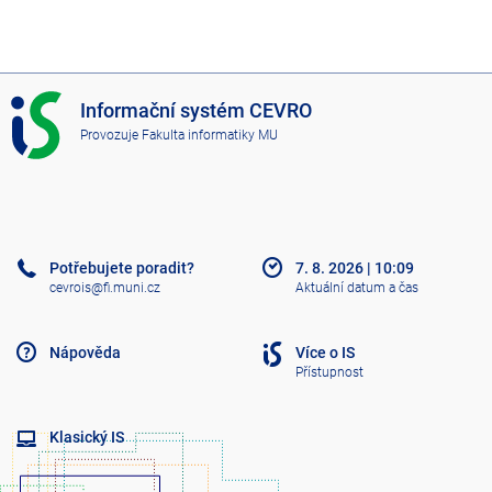
I
Informační systém CEVRO
S
Provozuje
Fakulta informatiky MU
C
E
V
R
O
Potřebujete poradit?
7. 8. 2026
|
10:09
cevrois@fi.muni.cz
Aktuální datum a čas
Nápověda
Více o IS
Přístupnost
Klasický IS