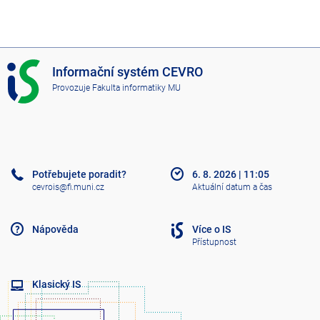
I
Informační systém CEVRO
S
Provozuje
Fakulta informatiky MU
C
E
V
R
O
Potřebujete poradit?
6. 8. 2026
|
11:05
cevrois@fi.muni.cz
Aktuální datum a čas
Nápověda
Více o IS
Přístupnost
Klasický IS