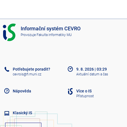
I
Informační systém CEVRO
S
Provozuje
Fakulta informatiky MU
C
E
V
R
O
Potřebujete poradit?
9. 8. 2026
|
03:29
cevrois@fi.muni.cz
Aktuální datum a čas
Nápověda
Více o IS
Přístupnost
Klasický IS