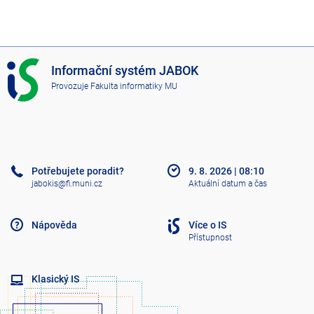
I
Informační systém JABOK
S
Provozuje
Fakulta informatiky MU
J
A
B
O
K
Potřebujete poradit?
9. 8. 2026
|
08:10
jabokis@fi.muni.cz
Aktuální datum a čas
Nápověda
Více o IS
Přístupnost
Klasický IS