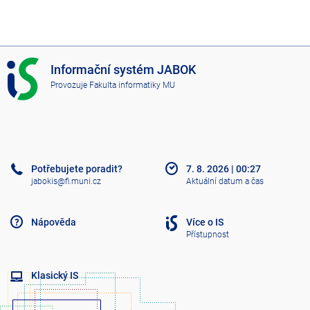
I
Informační systém JABOK
S
Provozuje
Fakulta informatiky MU
J
A
B
O
K
Potřebujete poradit?
7. 8. 2026
|
00:27
jabokis@fi.muni.cz
Aktuální datum a čas
Nápověda
Více o IS
Přístupnost
Klasický IS