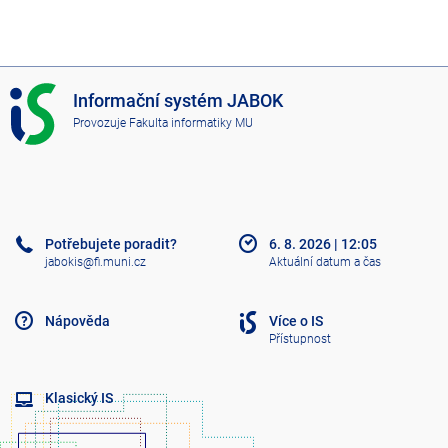
I
Informační systém JABOK
S
Provozuje
Fakulta informatiky MU
J
A
B
O
K
Potřebujete poradit?
6. 8. 2026
|
12:05
jabokis@fi.muni.cz
Aktuální datum a čas
Nápověda
Více o IS
Přístupnost
Klasický IS