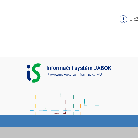
Ulož
I
Informační systém JABOK
S
Provozuje
Fakulta informatiky MU
J
A
B
O
K