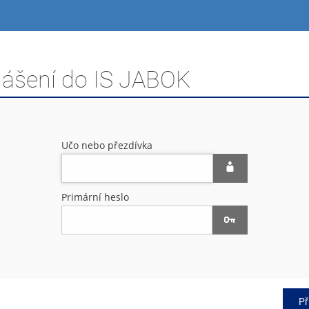
hlášení do IS JABOK
Učo nebo přezdívka
Primární heslo
Př