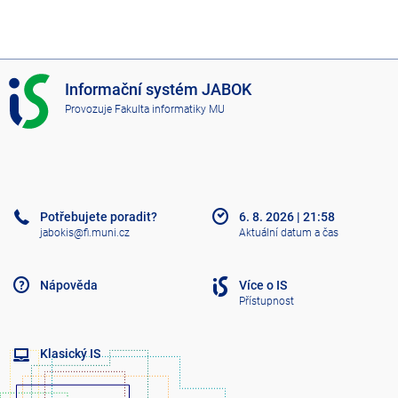
I
Informační systém JABOK
S
Provozuje
Fakulta informatiky MU
J
A
B
O
K
Potřebujete poradit?
6. 8. 2026
|
21:58
jabokis@fi.muni.cz
Aktuální datum a čas
Nápověda
Více o IS
Přístupnost
Klasický IS