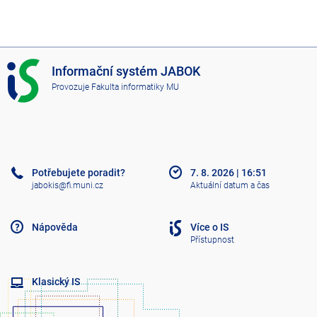
I
Informační systém JABOK
S
Provozuje
Fakulta informatiky MU
J
A
B
O
K
Potřebujete poradit?
7. 8. 2026
|
16:51
jabokis@fi.muni.cz
Aktuální datum a čas
Nápověda
Více o IS
Přístupnost
Klasický IS