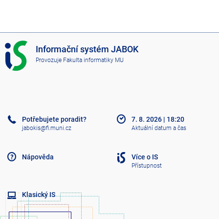
I
Informační systém JABOK
S
Provozuje
Fakulta informatiky MU
J
A
B
O
K
Potřebujete poradit?
7. 8. 2026
|
18:20
jabokis@fi.muni.cz
Aktuální datum a čas
Nápověda
Více o IS
Přístupnost
Klasický IS