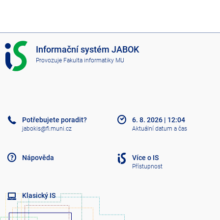
I
Informační systém JABOK
S
Provozuje
Fakulta informatiky MU
J
A
B
O
K
Potřebujete poradit?
6. 8. 2026
|
12:04
jabokis@fi.muni.cz
Aktuální datum a čas
Nápověda
Více o IS
Přístupnost
Klasický IS