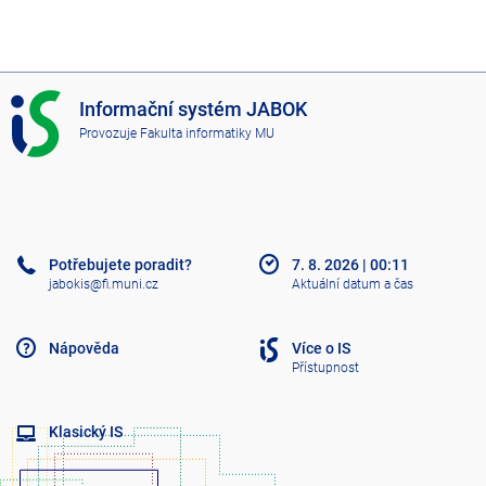
I
Informační systém JABOK
S
Provozuje
Fakulta informatiky MU
J
A
B
O
K
Potřebujete poradit?
7. 8. 2026
|
00:11
jabokis@fi.muni.cz
Aktuální datum a čas
Nápověda
Více o IS
Přístupnost
Klasický IS