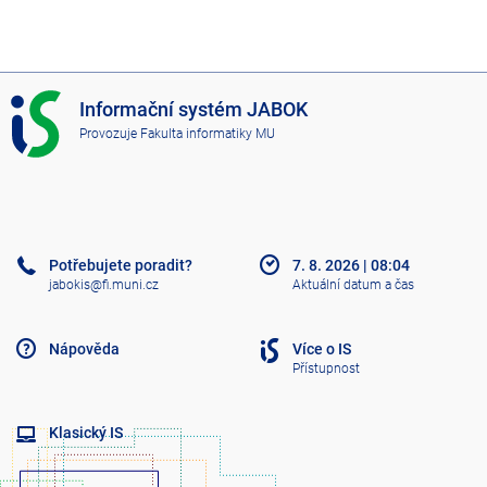
I
Informační systém JABOK
S
Provozuje
Fakulta informatiky MU
J
A
B
O
K
Potřebujete poradit?
7. 8. 2026
|
08:04
jabokis@fi.muni.cz
Aktuální datum a čas
Nápověda
Více o IS
Přístupnost
Klasický IS