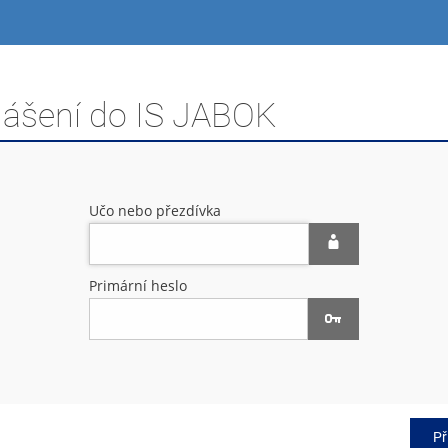
hlášení do IS JABOK
Učo nebo přezdívka
Primární heslo
Př