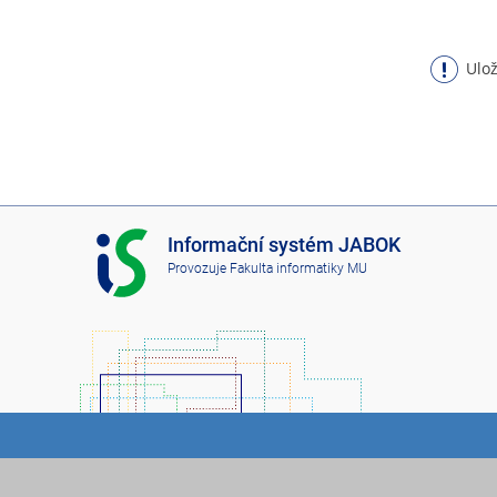
Ulož
I
Informační systém JABOK
S
Provozuje
Fakulta informatiky MU
J
A
B
O
K