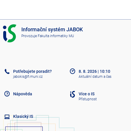
I
Informační systém JABOK
S
Provozuje
Fakulta informatiky MU
J
A
B
O
K
Potřebujete poradit?
8. 8. 2026
|
10:10
jabokis@fi.muni.cz
Aktuální datum a čas
Nápověda
Více o IS
Přístupnost
Klasický IS