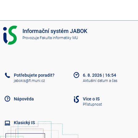
I
Informační systém JABOK
S
Provozuje
Fakulta informatiky MU
J
A
B
O
K
Potřebujete poradit?
6. 8. 2026
|
16:54
jabokis@fi.muni.cz
Aktuální datum a čas
Nápověda
Více o IS
Přístupnost
Klasický IS