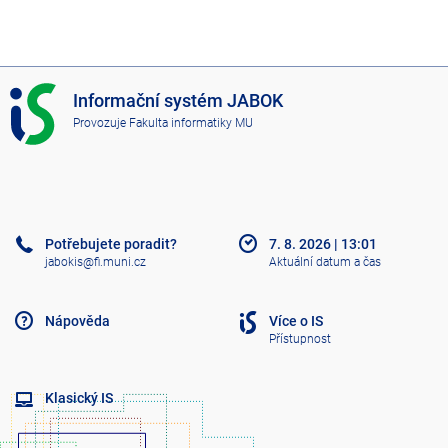
I
Informační systém JABOK
S
Provozuje
Fakulta informatiky MU
J
A
B
O
K
Potřebujete poradit?
7. 8. 2026
|
13:01
jabokis@fi.muni.cz
Aktuální datum a čas
Nápověda
Více o IS
Přístupnost
Klasický IS