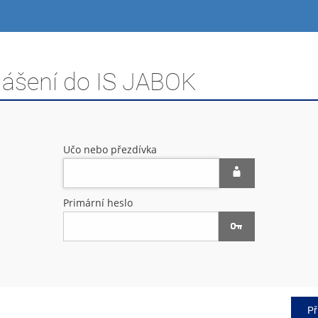
hlášení do IS JABOK
Učo nebo přezdívka
Primární heslo
Př