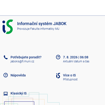
I
Informační systém JABOK
S
Provozuje
Fakulta informatiky MU
J
A
B
O
K
Potřebujete poradit?
7. 8. 2026
|
06:08
jabokis@fi.muni.cz
Aktuální datum a čas
Nápověda
Více o IS
Přístupnost
Klasický IS