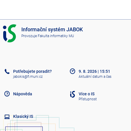
I
Informační systém JABOK
S
Provozuje
Fakulta informatiky MU
J
A
B
O
K
Potřebujete poradit?
9. 8. 2026
|
15:51
jabokis@fi.muni.cz
Aktuální datum a čas
Nápověda
Více o IS
Přístupnost
Klasický IS