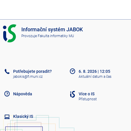
I
Informační systém JABOK
S
Provozuje
Fakulta informatiky MU
J
A
B
O
K
Potřebujete poradit?
6. 8. 2026
|
12:05
jabokis@fi.muni.cz
Aktuální datum a čas
Nápověda
Více o IS
Přístupnost
Klasický IS